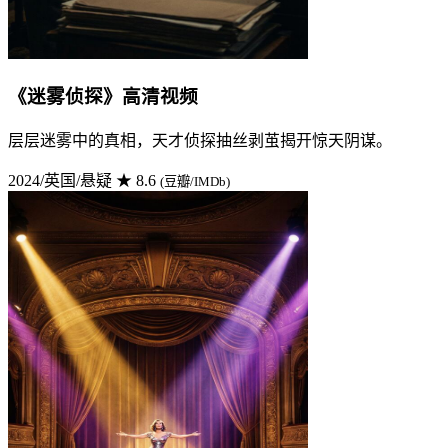
《迷雾侦探》高清视频
层层迷雾中的真相，天才侦探抽丝剥茧揭开惊天阴谋。
2024/英国/悬疑
★ 8.6
(豆瓣/IMDb)