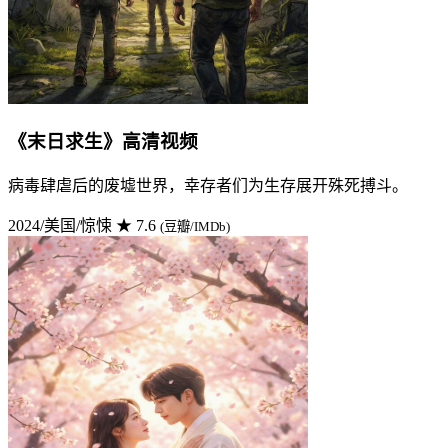
《末日求生》高清视频
病毒肆虐后的废墟世界，幸存者们为生存展开殊死搏斗。
2024/美国/惊悚
★ 7.6
(豆瓣/IMDb)