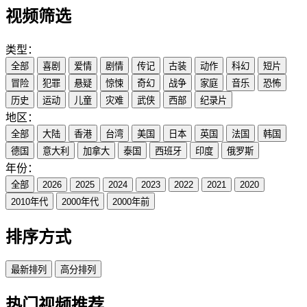
视频筛选
类型：
全部
喜剧
爱情
剧情
传记
古装
动作
科幻
短片
冒险
犯罪
悬疑
惊悚
奇幻
战争
家庭
音乐
恐怖
历史
运动
儿童
灾难
武侠
西部
纪录片
地区：
全部
大陆
香港
台湾
美国
日本
英国
法国
韩国
德国
意大利
加拿大
泰国
西班牙
印度
俄罗斯
年份：
全部
2026
2025
2024
2023
2022
2021
2020
2010年代
2000年代
2000年前
排序方式
最新排列
高分排列
热门视频推荐