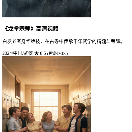
《龙拳宗师》高清视频
白发老者身怀绝技，在古寺中传承千年武学的精髓与荣耀。
2024/中国/武侠
★ 8.5
(豆瓣/IMDb)