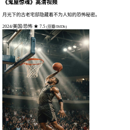
《鬼屋惊魂》高清视频
月光下的古老宅邸隐藏着不为人知的恐怖秘密。
2024/美国/恐怖
★ 7.5
(豆瓣/IMDb)