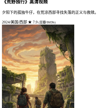
《荒野独行》高清视频
夕阳下的孤独牛仔，在荒凉西部寻找失落的正义与救赎。
2024/美国/西部
★ 7.9
(豆瓣/IMDb)